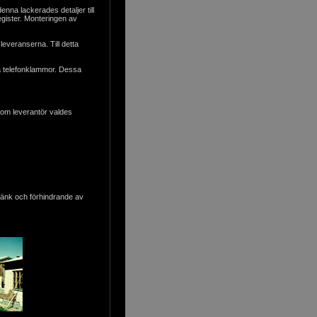
nna lackerades detaljer till
egister. Monteringen av
leveranserna. Till detta
la telefonklammor. Dessa
Som leverantör valdes
änk och förhindrande av