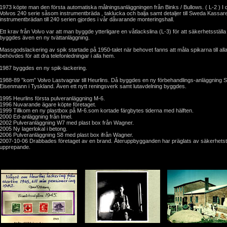
1973 köpte man den första automatiska målningsanläggningen från Binks / Bullows. ( L-2 ) I de
Volvos 240 serie såsom instrumentbräda , taklucka och balja samt detaljer till Sweda Kassar
instrumentbrädan till 240 serien gjordes i vår dåvarande monteringshall.
Ett krav från Volvo var att man byggde ytterligare en våtlackslina (L-3) för att säkerhetsställa 
byggdes även en ny tvättanläggning.
Massgodslackering av spik startade på 1950-talet när behovet fanns att måla spikarna till al
behövdes för att dra telefonledningar i alla hem.
1987 byggdes en ny spik-lackering.
1988-89 ”kom” Volvo Lastvagnar till Heurlins. Då byggdes en ny förbehandlings-anläggning 
Eisenmann i Tyskland. Även ett nytt reningsverk samt lutavdelning byggdes.
1995 Heurlins första pulveranläggning M-6.
1996 Nuvarande ägare köpte företaget.
1999 Tillkom en ny plastbox på M-6.som kortade färgbytes tiderna med hälften.
2000 Ed-anläggning från Imel.
2002 Pulveranläggning W7 med plast box från Wagner.
2005 Ny lagerlokal i betong.
2006 Pulveranläggning S8 med plast box ifrån Wagner.
2007-10-06 Drabbades företaget av en brand. Återuppbygganden har präglats av säkerhetst
upprepande.