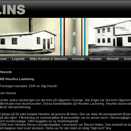
sser
Logistik
Miljö Kvalitet & Säkerhet
Kontakt
Kunder
Aktuellt
Grön
Historik
AB Heurlins Lackering
Företaget startades 1945 av Stig Heurlin.
Lite historia:
Under andra värdskriget var det brist på rågummi i Sverige. När kriget var slut kom rågummi 
tillverkade man dockhuvuden. Dessa handmålades på Heurlins Lackering. Heurlins lackera
till ett Värnamoföretag.
I början på 50-talet började Heurlins att lackera till Volvo. Det var delar till värmepaketet till 
på den tiden. Tillverkning av nummerplåtar till personbilar var en annan nisch. Värmeregla
och huvlåsreglage. 1964 byggdes en ny monteringshall.
1965 kom Heurlins första convejerdopplina. Leverantör var Electro Helios. Den innehöll ett 
ett doppkar med svart täcklack. Detta var för den tiden en riktig ”high tech” lina.