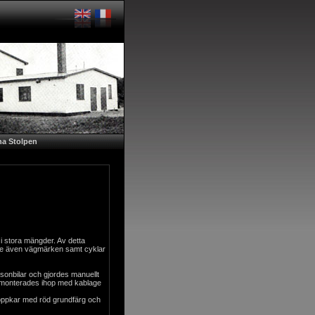
a Stolpen
i stora mängder. Av detta
de även vägmärken samt cyklar
personbilar och gjordes manuellt
ge monterades ihop med kablage
doppkar med röd grundfärg och