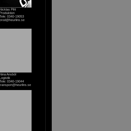
Nicklas Pihl
Produktion
Tele: 0340-19053
prod@heurlins.se
Nina Ansböl
Logistik
Tele: 0340-19044
transport@heurlins.se