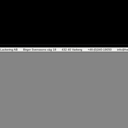
 Lackering AB
Birger Svenssons väg 18
432 40 Varberg
+46-(0)340-19050
info@he