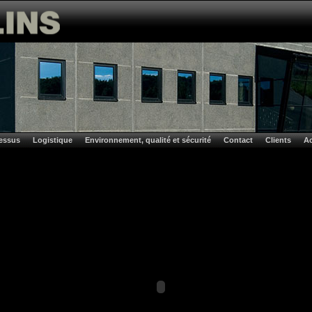
essus
Logistique
Environnement, qualité et sécurité
Contact
Clients
Ac