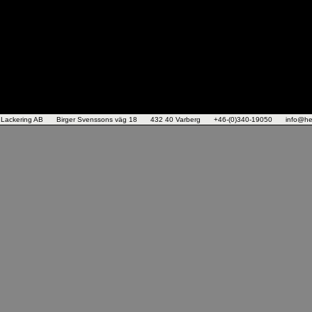
 Lackering AB
Birger Svenssons väg 18
432 40 Varberg
+46-(0)340-19050
info@he